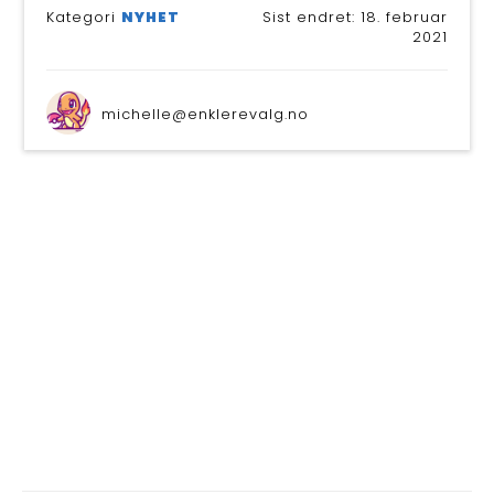
BLI M
Kategori
NYHET
Sist endret:
18. februar
2021
michelle@enklerevalg.no