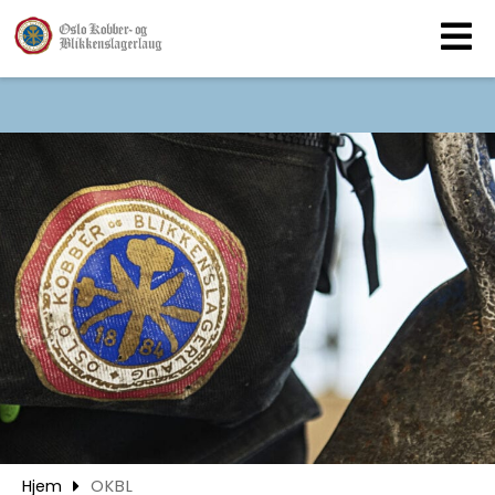
MEDLEMSKAP
BLIKKENSLAGERTJE
OKBL
AKTUELT
KONTAKT
FØLJ OSS PÅ
Hjem
OKBL