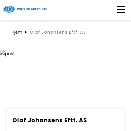
MEDLEMSKAP
Hjem
Olaf Johansens Eftf. AS
BLIKKENSLAGERTJE
OKBL
AKTUELT
KONTAKT
FØLJ OSS PÅ
Olaf Johansens Eftf. AS