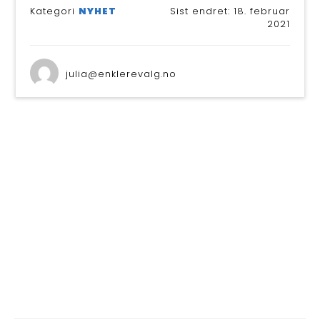
BLI M
Kategori
NYHET
Sist endret:
18. februar
2021
julia@enklerevalg.no